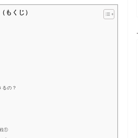
（もくじ）
きるの？
戦①