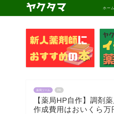
ホー
薬局ツール
PR
【薬局HP自作】調剤
作成費用はおいくら万