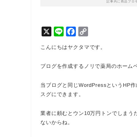
記事内に商品プロ
X
Li
F
C
n
a
o
こんにちはヤクタマです。
e
c
p
e
y
ブログを作成するノリで薬局のホーム
b
Li
o
n
当ブログと同じWordPressという
o
k
スグにできます。
k
業者に頼むとウン10万円トンでしまう
ないからね。