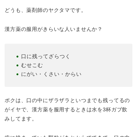
n
a
o
どうも、薬剤師のヤクタマです。
e
c
p
e
y
漢方薬の服用がきらいな人いませんか？
b
Li
o
n
o
k
口に残ってざらつく
k
むせこむ
にがい・くさい・からい
ボクは、口の中にザラザラといつまでも残ってるの
がイヤで、漢方薬を服用するときは水を3杯ガブ飲
みしてます。