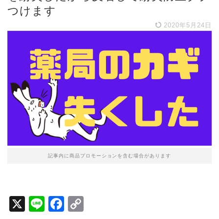
つけます
2020年5月24日
記事内に商品プロモーションを含む場合があります
X
Li
F
C