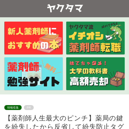
情報収集
PR
【薬剤師人生最大のピンチ】薬局の鍵
を紛失したから反省して紛失防止タグ