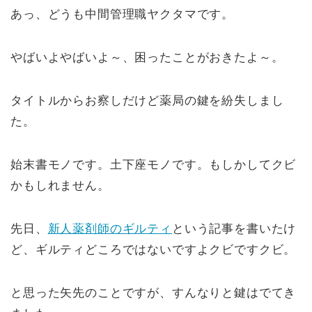
n
a
o
あっ、どうも中間管理職ヤクタマです。
e
c
p
e
y
やばいよやばいよ～、困ったことがおきたよ～。
b
Li
o
n
タイトルからお察しだけど薬局の鍵を紛失しまし
o
k
た。
k
始末書モノです。土下座モノです。もしかしてクビ
かもしれません。
先日、
新人薬剤師のギルティ
という記事を書いたけ
ど、ギルティどころではないですよクビですクビ。
と思った矢先のことですが、すんなりと鍵はでてき