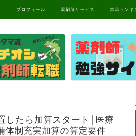
ム
プロフィール
薬剤師サービス
書籍ランキ
置したら加算スタート│医療
備体制充実加算の算定要件