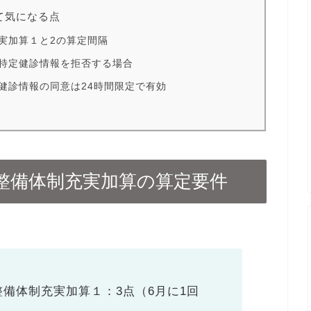
て気になる点
実加算１と2の算定間隔
特定健診情報を拒否する場合
健診情報の同意は24時間限定で有効
整備体制充実加算の算定要件
備体制充実加算１：3点（6月に1回