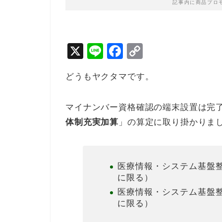
記事内に商品プロ
X
Li
F
C
n
a
o
どうもヤクタマです。
e
c
p
e
y
マイナンバー資格確認の端末設置は完
b
Li
体制充実加算
」の算定に取り掛かりま
o
n
o
k
k
医療情報・システム基盤整
に限る）
医療情報・システム基盤整
に限る）