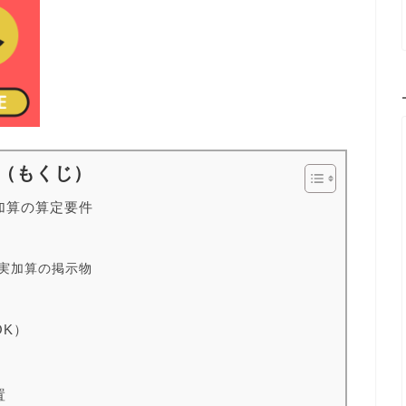
（もくじ）
加算の算定要件
実加算の掲示物
OK）
置