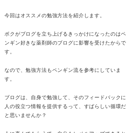
e
c
p
e
y
今回はオススメの勉強方法を紹介します。
b
Li
o
n
ボクがブログを立ち上げるきっかけになったのはペ
o
k
ンギン好きな薬剤師のブログに影響を受けたからで
k
す。
なので、勉強方法もペンギン流を参考にしていま
す。
ブログは、自身で勉強して、そのフィードバックに
人の役立つ情報を提供するって、すばらしい循環だ
と思いませんか？