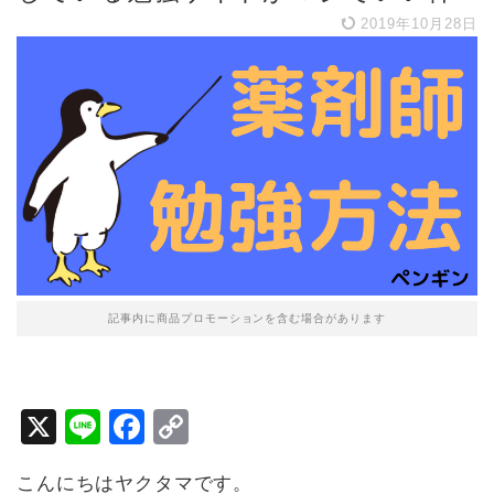
2019年10月28日
記事内に商品プロモーションを含む場合があります
X
Li
F
C
n
a
o
こんにちはヤクタマです。