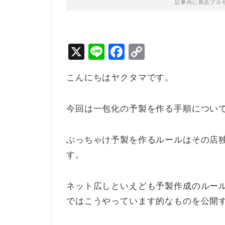
記事内に商品プロ
X
Li
F
C
n
a
o
こんにちはヤクタマです。
e
c
p
e
y
今回は一包化の予製を作る手順につい
b
Li
o
n
ぶっちゃけ予製を作るルールはその店
o
k
す。
k
ネット広しといえども予製作成のルー
ではこうやっています的なものを公開