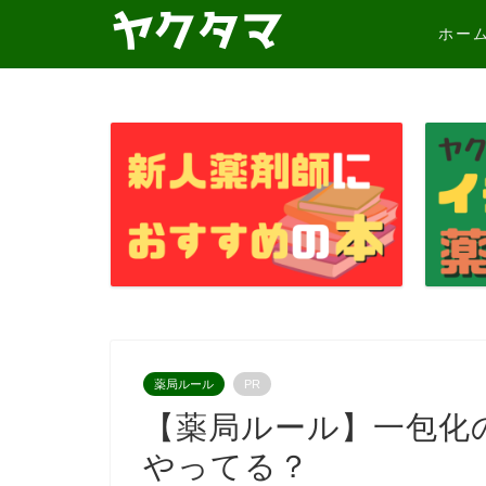
ホー
薬局ルール
PR
【薬局ルール】一包化
やってる？