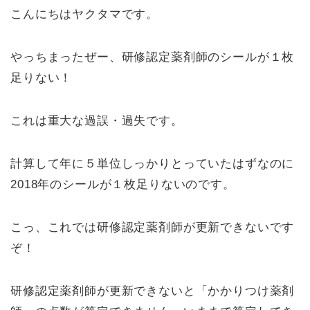
n
a
o
こんにちはヤクタマです。
e
c
p
e
y
やっちまったぜー、研修認定薬剤師のシールが１枚
b
Li
足りない！
o
n
o
k
これは重大な過誤・過失です。
k
計算して年に５単位しっかりとっていたはずなのに
2018年のシールが１枚足りないのです。
こっ、これでは研修認定薬剤師が更新できないです
ぞ！
研修認定薬剤師が更新できないと「かかりつけ薬剤