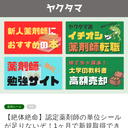
薬局ルール
PR
【絶体絶命】認定薬剤師の単位シール
が足りないぞ！1ヶ月で新規取得でき