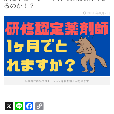
るのか！？
2020年8月2日
記事内に商品プロモーションを含む場合があります
X
Li
F
C